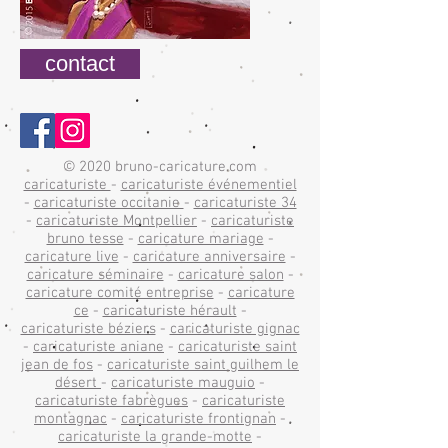
contact
© 2020 bruno-caricature.com
caricaturiste
-
caricaturiste événementiel
-
caricaturiste occitanie
-
caricaturiste 34
-
caricaturiste Montpellier
-
caricaturiste
bruno tesse
-
caricature mariage
-
caricature live
-
caricature anniversaire
-
caricature séminaire
-
caricature salon
-
caricature comité entreprise
-
caricature
ce
-
caricaturiste hérault
-
caricaturiste béziers
-
caricaturiste gignac
-
caricaturiste aniane
-
caricaturiste saint
jean de fos
-
caricaturiste saint guilhem le
désert
-
caricaturiste mauguio
-
caricaturiste fabrègues
-
caricaturiste
montagnac
-
caricaturiste frontignan
-
caricaturiste la grande-motte
-