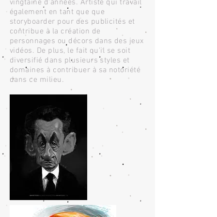
vingtaine d'années. Artiste qui travail
également en tant que que
storyboarder pour des publicités et
contribue à la création de
personnages ou décors dans des jeux
vidéos. De plus, le fait qu'il se soit
diversifié dans plusieurs styles et
domaines à contribuer à sa notoriété
dans ce milieu.