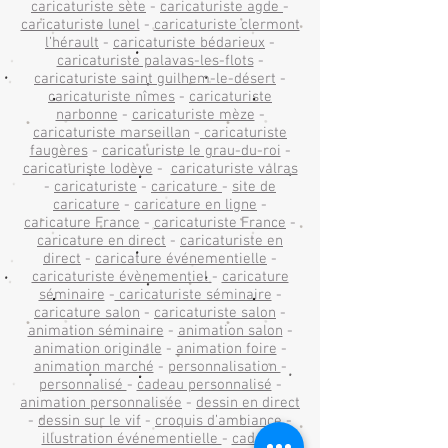
caricaturiste sète
-
caricaturiste agde
-
caricaturiste lunel
-
caricaturiste clermont
l’hérault
-
caricaturiste bédarieux
-
caricaturiste palavas-les-flots
-
caricaturiste saint guilhem-le-désert
-
caricaturiste nîmes
-
caricaturiste
narbonne
-
caricaturiste mèze
-
caricaturiste marseillan
-
caricaturiste
faugères
-
caricaturiste le grau-du-roi
-
caricaturiste lodève
-
caricaturiste valras
-
caricaturiste
-
caricature
-
site de
caricature
-
caricature en ligne
-
caricature France
-
caricaturiste France
-
caricature en direct
-
caricaturiste en
direct
-
caricature événementielle
-
caricaturiste évènementiel
-
caricature
séminaire
-
caricaturiste séminaire
-
caricature salon
-
caricaturiste salon
-
animation séminaire
-
animation salon
-
animation originale
-
animation foire
-
animation marché
-
personnalisation
-
personnalisé
-
cadeau personnalisé
-
animation personnalisée
-
dessin en direct
-
dessin sur le vif
-
croquis d’ambiance
-
illustration événementielle
-
cadeau