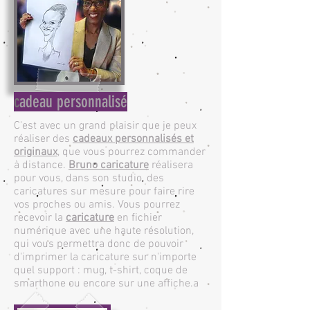
c
adeau personnalisé
C'est avec un grand plaisir que je peux
réaliser des
cadeaux personnalisés et
originaux
, que vous pourrez commander
à distance.
Bruno caricature
réalisera
pour vous, dans son studio, des
caricatures sur mesure pour faire rire
vos proches ou amis. Vous pourrez
recevoir la
caricature
en fichier
numérique avec une haute résolution,
qui vous permettra donc de pouvoir
d'imprimer la caricature sur n'importe
quel support : mug, t-shirt, coque de
smarthone ou encore sur une affiche.a