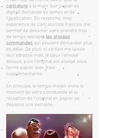
Il faut tout de même savoir que la
caricature
à la main (sur papier ou
digital) demande du temps et de
l'application. En revanche, mon
expérience de caricaturiste français me
permet de dessiner sans prendre trop
de temps, excepté
les grosses
commandes
qui peuvent demander plus
de délai. De plus, si certain me laisse
leur adresse mail, je peux l'envoyé
dessus, puis l'original est envoyé sous
forme papier avec frais
supplémentaires.
En principe, le temps moyen entre le
moment de votre commande et la
réception de l'original en papier ne
dépasse une semaine.