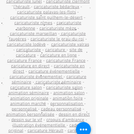
caricaturiste lunel
-
caricaturiste clermont
l’hérault
-
caricaturiste bédarieux
-
caricaturiste palavas-les-flots
-
caricaturiste saint guilhem-le-désert
-
caricaturiste nîmes
-
caricaturiste
narbonne
-
caricaturiste mèze
-
caricaturiste marseillan
-
caricaturiste
faugères
-
caricaturiste le grau-du-roi
-
caricaturiste lodève
-
caricaturiste valras
-
caricaturiste
-
caricature
-
site de
caricature
-
caricature en ligne
-
caricature France
-
caricaturiste France
-
caricature en direct
-
caricaturiste en
direct
-
caricature événementielle
-
caricaturiste évènementiel
-
caricature
séminaire
-
caricaturiste séminaire
-
caricature salon
-
caricaturiste salon
-
animation séminaire
-
animation salon
-
animation originale
-
animation foire
-
animation marché
-
personnalisation
-
personnalisé
-
cadeau personnalisé
-
animation personnalisée
-
dessin en direct
-
dessin sur le vif
-
croquis d’ambiance
-
illustration événementielle
-
cadeau
original
-
caricature Hérault
-
caricature