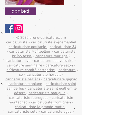
contact
© 2020 bruno-caricature.com
caricaturiste
-
caricaturiste événementiel
-
caricaturiste occitanie
-
caricaturiste 34
-
caricaturiste Montpellier
-
caricaturiste
bruno tesse
-
caricature mariage
-
caricature live
-
caricature anniversaire
-
caricature séminaire
-
caricature salon
-
caricature comité entreprise
-
caricature
ce
-
caricaturiste hérault
-
caricaturiste béziers
-
caricaturiste gignac
-
caricaturiste aniane
-
caricaturiste saint
jean de fos
-
caricaturiste saint guilhem le
désert
-
caricaturiste mauguio
-
caricaturiste fabrègues
-
caricaturiste
montagnac
-
caricaturiste frontignan
-
caricaturiste la grande-motte
-
caricaturiste sète
-
caricaturiste agde
-