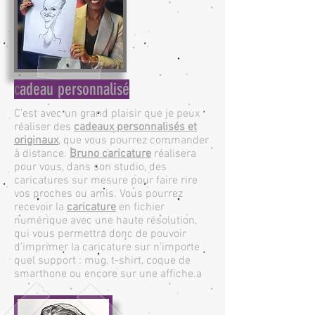
c
adeau personnalisé
C'est avec un grand plaisir que je peux
réaliser des
cadeaux personnalisés et
originaux
, que vous pourrez commander
à distance.
Bruno caricature
réalisera
pour vous, dans son studio, des
caricatures sur mesure pour faire rire
vos proches ou amis. Vous pourrez
recevoir la
caricature
en fichier
numérique avec une haute résolution,
qui vous permettra donc de pouvoir
d'imprimer la caricature sur n'importe
quel support : mug, t-shirt, coque de
smarthone ou encore sur une affiche.a