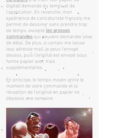
caricature
à la main (sur papier ou
digital) demande du temps et de
l'application. En revanche, mon
expérience de caricaturiste français me
permet de dessiner sans prendre trop
de temps, excepté
les grosses
commandes
qui peuvent demander plus
de délai. De plus, si certain me laisse
leur adresse mail, je peux l'envoyé
dessus, puis l'original est envoyé sous
forme papier avec frais
supplémentaires.
En principe, le temps moyen entre le
moment de votre commande et la
réception de l'original en papier ne
dépasse une semaine.