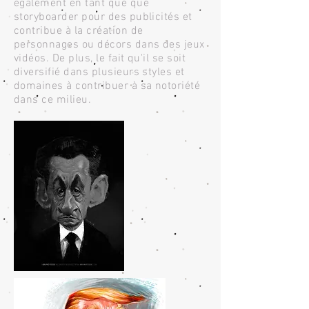
également en tant que que
storyboarder pour des publicités et
contribue à la création de
personnages ou décors dans des jeux
vidéos. De plus, le fait qu'il se soit
diversifié dans plusieurs styles et
domaines à contribuer à sa notoriété
dans ce milieu.