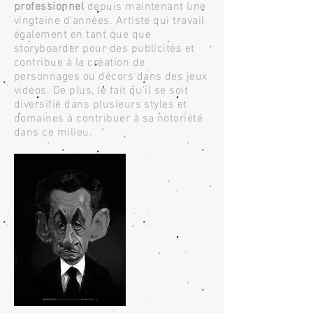
professionnel
depuis maintenant une
vingtaine d'années. Artiste qui travail
également en tant que que
storyboarder pour des publicités et
contribue à la création de
personnages ou décors dans des jeux
vidéos. De plus, le fait qu'il se soit
diversifié dans plusieurs styles et
domaines à contribuer à sa notoriété
dans ce milieu.