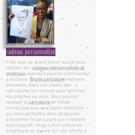
c
adeau personnalisé
C'est avec un grand plaisir que je peux
réaliser des
cadeaux personnalisés et
originaux
, que vous pourrez commander
à distance.
Bruno caricature
réalisera
pour vous, dans son studio, des
caricatures sur mesure pour faire rire
vos proches ou amis. Vous pourrez
recevoir la
caricature
en fichier
numérique avec une haute résolution,
qui vous permettra donc de pouvoir
d'imprimer la caricature sur n'importe
quel support : mug, t-shirt, coque de
smarthone ou encore sur une affiche.a