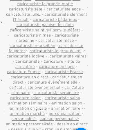
caricaturiste la grande-motte
-
caricaturiste sète
-
caricaturiste agde
-
caricaturiste lunel
-
caricaturiste clermont
l’hérault
-
caricaturiste bédarieux
-
caricaturiste palavas-les-flots
-
caricaturiste saint guilhem-le-désert
-
caricaturiste nîmes
-
caricaturiste
narbonne
-
caricaturiste mèze
-
caricaturiste marseillan
-
caricaturiste
faugères
-
caricaturiste le grau-du-roi
-
caricaturiste lodève
-
caricaturiste valras
-
caricaturiste
-
caricature
-
site de
caricature
-
caricature en ligne
-
caricature France
-
caricaturiste France
-
caricature en direct
-
caricaturiste en
direct
-
caricature événementielle
-
caricaturiste évènementiel
-
caricature
séminaire
-
caricaturiste séminaire
-
caricature salon
-
caricaturiste salon
-
animation séminaire
-
animation salon
-
animation originale
-
animation foire
-
animation marché
-
personnalisation
-
personnalisé
-
cadeau personnalisé
-
animation personnalisée
-
dessin en direct
-
dessin sur le vif
-
croquis d’ambiance
-