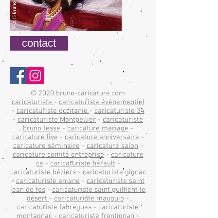
contact
© 2020 bruno-caricature.com
caricaturiste
-
caricaturiste événementiel
-
caricaturiste occitanie
-
caricaturiste 34
-
caricaturiste Montpellier
-
caricaturiste
bruno tesse
-
caricature mariage
-
caricature live
-
caricature anniversaire
-
caricature séminaire
-
caricature salon
-
caricature comité entreprise
-
caricature
ce
-
caricaturiste hérault
-
caricaturiste béziers
-
caricaturiste gignac
-
caricaturiste aniane
-
caricaturiste saint
jean de fos
-
caricaturiste saint guilhem le
désert
-
caricaturiste mauguio
-
caricaturiste fabrègues
-
caricaturiste
montagnac
-
caricaturiste frontignan
-