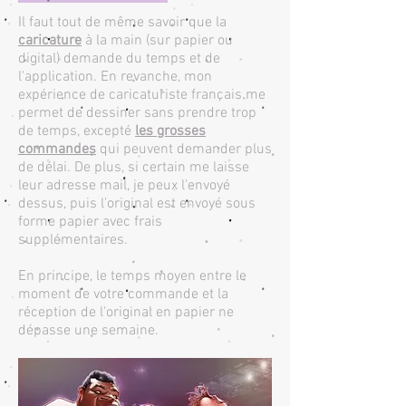
Il faut tout de même savoir que la
caricature
à la main (sur papier ou
digital) demande du temps et de
l'application. En revanche, mon
expérience de caricaturiste français me
permet de dessiner sans prendre trop
de temps, excepté
les grosses
commandes
qui peuvent demander plus
de délai. De plus, si certain me laisse
leur adresse mail, je peux l'envoyé
dessus, puis l'original est envoyé sous
forme papier avec frais
supplémentaires.
En principe, le temps moyen entre le
moment de votre commande et la
réception de l'original en papier ne
dépasse une semaine.