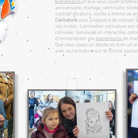
événements
et que vous soyez professi
anniversaire, mariage, séminaire, soir
cocktail dînatoire, soirée à thème ou en
Caricature
vous proposera de réaliser 
vos invités. L’animation caricature est
convives. Conviviale et interactive, cet
d'immortaliser vos
événements
de mani
Que vous soyez un adulte ou bien un en
avec sa caricature sur le format souha