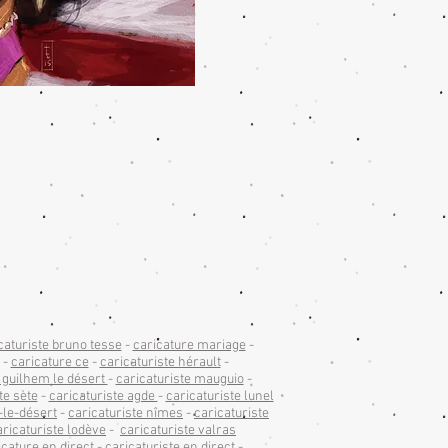
caturiste bruno tesse
-
caricature mariage
-
-
caricature ce
-
caricaturiste hérault
-
t guilhem le désert
-
caricaturiste mauguio
-
te sète
-
caricaturiste agde
-
caricaturiste lunel
-le-désert
-
caricaturiste nîmes
-
caricaturiste
aricaturiste lodève
-
caricaturiste valras
icature en direct
-
caricaturiste en direct
-