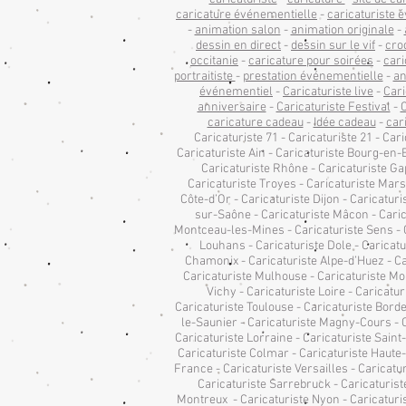
caricature événementielle
-
caricaturiste
-
animation salon
-
animation originale
-
dessin en direct
-
dessin sur le vif
-
cro
occitanie
-
caricature pour soirées
-
cari
portraitiste
-
prestation événementielle
-
an
événementiel
-
Caricaturiste live
-
Cari
anniversaire
-
Caricaturiste Festival
-
C
caricature cadeau
-
Idée cadeau
-
car
Caricaturiste 71 - Caricaturiste 21 - Cari
Caricaturiste Ain - Caricaturiste Bourg-en-B
Caricaturiste Rhône - Caricaturiste Gap
Caricaturiste Troyes - Caricaturiste Mars
Côte-d’Or - Caricaturiste Dijon - Caricatu
sur-Saône - Caricaturiste Mâcon - Caric
Montceau-les-Mines - Caricaturiste Sens - Ca
Louhans - Caricaturiste Dole - Caricat
Chamonix - Caricaturiste Alpe-d’Huez - Ca
Caricaturiste Mulhouse - Caricaturiste Mon
Vichy - Caricaturiste Loire - Caricatu
Caricaturiste Toulouse - Caricaturiste Borde
le-Saunier - Caricaturiste Magny-Cours - 
Caricaturiste Lorraine - Caricaturiste Sain
Caricaturiste Colmar - Caricaturiste Haute-
France - Caricaturiste Versailles - Caricatu
Caricaturiste Sarrebruck - Caricaturist
Montreux - Caricaturiste Nyon - Caricaturi