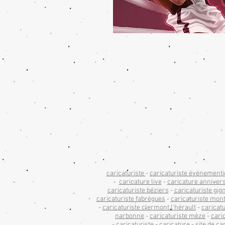
caricaturiste
-
caricaturiste événementi
caricature live
-
caricature anniver
caricaturiste béziers
-
caricaturiste gig
caricaturiste fabrègues
-
caricaturiste mon
-
caricaturiste clermont l’hérault
-
caricatu
narbonne
-
caricaturiste mèze
-
cari
-
caricaturiste
-
caricature
-
site de ca