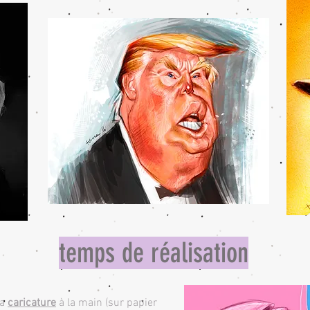
temps de réalisation
la
caricature
à la main (sur papier