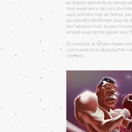
ou digital) demande du temps et 
mon expérience de caricaturist
sans prendre trop de temps, ex
qui peuvent demander plus de dél
leur adresse mail, je peux l'envoy
envoyé sous forme papier avec f
En principe, le temps moyen ent
commande et la réception de l'o
semaine.