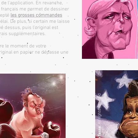
de l'application. En revanche,
e français me permet de dessiner
cepté
les grosses commandes
ai. De plus, si certain me laisse
é dessus, puis l'original est
rais supplémentaires.
re le moment de votre
riginal en papier ne dépasse une