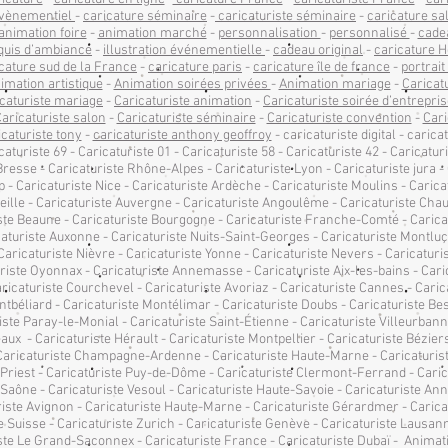
 évènementiel
-
caricature séminaire
-
caricaturiste séminaire
-
caricature sa
animation foire
-
animation marché
-
personnalisation
-
personnalisé
-
cade
quis d’ambiance
-
illustration événementielle
-
cadeau original
-
caricature H
cature sud de la France
-
caricature paris
-
caricature île de france
-
portrait
imation artistique
-
Animation soirées privées
-
Animation mariage
-
Caricat
caturiste mariage
-
Caricaturiste animation
-
Caricaturiste soirée d’entrepri
aricaturiste salon
-
Caricaturiste séminaire
-
Caricaturiste convention
-
Cari
icaturiste tony
-
caricaturiste anthony geoffroy
- caricaturiste digital - caric
caturiste 69 - Caricaturiste 01 - Caricaturiste 58 - Caricaturiste 42 - Caricaturi
resse - Caricaturiste Rhône-Alpes - Caricaturiste Lyon - Caricaturiste jura - 
 - Caricaturiste Nice - Caricaturiste Ardèche - Caricaturiste Moulins - Carica
eille - Caricaturiste Auvergne - Caricaturiste Angoulême - Caricaturiste Cha
riste Beaune - Caricaturiste Bourgogne - Caricaturiste Franche-Comté - Carica
aturiste Auxonne - Caricaturiste Nuits-Saint-Georges - Caricaturiste Montluço
ricaturiste Nièvre - Caricaturiste Yonne - Caricaturiste Nevers - Caricaturis
uriste Oyonnax - Caricaturiste Annemasse - Caricaturiste Aix-les-bains - Cari
ricaturiste Courchevel - Caricaturiste Avoriaz - Caricaturiste Cannes - Carica
tbéliard - Caricaturiste Montélimar - Caricaturiste Doubs - Caricaturiste Be
riste Paray-le-Monial - Caricaturiste Saint-Étienne - Caricaturiste Villeurba
aux - Caricaturiste Hérault - Caricaturiste Montpellier - Caricaturiste Bézier
Caricaturiste Champagne-Ardenne - Caricaturiste Haute-Marne - Caricaturist
t-Priest - Caricaturiste Puy-de-Dôme - Caricaturiste Clermont-Ferrand - Carica
Saône - Caricaturiste Vesoul - Caricaturiste Haute-Savoie - Caricaturiste Annec
riste Avignon - Caricaturiste Haute-Marne - Caricaturiste Gérardmer - Caricat
e Suisse - Caricaturiste Zurich - Caricaturiste Genève - Caricaturiste Lausann
ste Le Grand-Saconnex - Caricaturiste France - Caricaturiste Dubaï - Animat