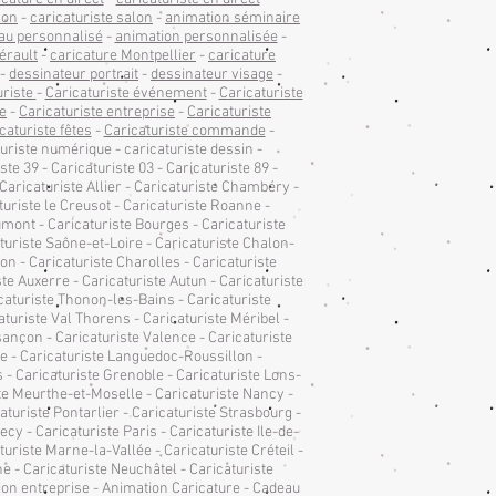
lon
-
caricaturiste salon
-
animation séminaire
au personnalisé
-
animation personnalisée
-
érault
-
caricature Montpellier
-
caricature
-
dessinateur portrait
-
dessinateur visage
-
uriste
-
Caricaturiste événement
-
Caricaturiste
se
-
Caricaturiste entreprise
-
Caricaturiste
caturiste fêtes
-
Caricaturiste commande
-
aturiste numérique - caricaturiste dessin -
ste 39 - Caricaturiste 03 - Caricaturiste 89 -
Caricaturiste Allier - Caricaturiste Chambéry -
turiste le Creusot - Caricaturiste Roanne -
umont - Caricaturiste Bourges - Caricaturiste
turiste Saône-et-Loire - Caricaturiste Chalon-
n - Caricaturiste Charolles - Caricaturiste
te Auxerre - Caricaturiste Autun - Caricaturiste
caturiste Thonon-les-Bains - Caricaturiste
turiste Val Thorens - Caricaturiste Méribel -
sançon - Caricaturiste Valence - Caricaturiste
nne - Caricaturiste Languedoc-Roussillon -
s - Caricaturiste Grenoble - Caricaturiste Lons-
e Meurthe-et-Moselle - Caricaturiste Nancy -
turiste Pontarlier - Caricaturiste Strasbourg -
y - Caricaturiste Paris - Caricaturiste Ile-de-
uriste Marne-la-Vallée - Caricaturiste Créteil -
e - Caricaturiste Neuchâtel - Caricaturiste
ion entreprise - Animation Caricature - Cadeau