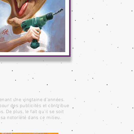
nant une vingtaine d'années.
pour des publicités et contribue
 De plus, le fait qu'il se soit
 sa notoriété dans ce milieu.