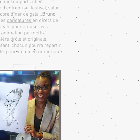
onnel ou particulier :
ée
d'entreprise
, festival, salon,
core dîner de gala...
Bruno
des
caricatures
en direct de
 idéale pour amuser vos
te animation permettra
ère drôle et originale.
fant, chacun pourra repartir
ité, papier ou bien numérique.