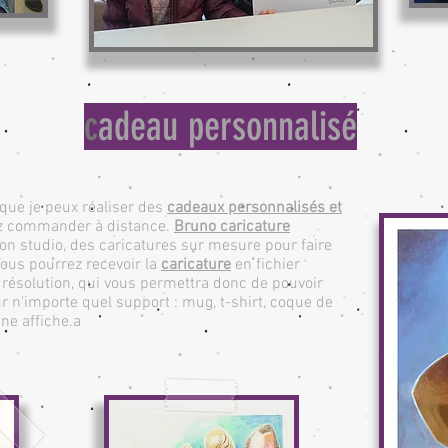
c
adeau personnalisé
 que je peux réaliser des
cadeaux personnalisés et
ez commander à distance.
Bruno caricature
son studio, des caricatures sur mesure pour faire
Vous pourrez recevoir la
caricature
en fichier
résolution, qui vous permettra donc de pouvoir
r n'importe quel support : mug, t-shirt, coque de
ne affiche.a