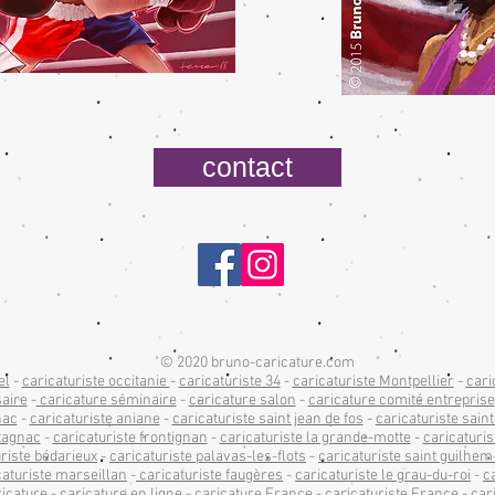
contact
© 2020 bruno-caricature.com
el
-
caricaturiste occitanie
-
caricaturiste 34
-
caricaturiste Montpellier
-
cari
saire
-
caricature séminaire
-
caricature salon
-
caricature comité entreprise
nac
-
caricaturiste aniane
-
caricaturiste saint jean de fos
-
caricaturiste sain
tagnac
-
caricaturiste frontignan
-
caricaturiste la grande-motte
-
caricaturis
riste bédarieux
-
caricaturiste palavas-les-flots
-
caricaturiste saint guilhem
caturiste marseillan
-
caricaturiste faugères
-
caricaturiste le grau-du-roi
-
c
ricature
-
caricature en ligne
-
caricature France
-
caricaturiste France
-
car